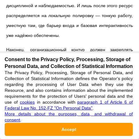
дисциплиной и наблюдаемостью. И лишь после этого ресурс
распределяется на локальную полировку — тонкую работу,
уместную там, где барьер входа и базовая интерактивность
уже надёжно обеспечены.
Наконец, организационный контур должен закреплять
Consent to the Privacy Policy, Processing, Storage of
принципы через систему целей и ключевых результатов:
Personal Data, and Collection of Statistical Information
целевые уровни приемлемости для ключевых
The Privacy Policy, Processing, Storage of Personal Data, and
Collection of Statistical Information defines the Operator's policy
пользовательских путей, защитные пороги деградации,
regarding the processing of User Data when they use the
обязательная проверка гипотез через экспериментальные
Resource, and also contains information about the implemented
requirements for the protection of Users' personal data and the
дизайны, в которых измеряется не только изменение
use of
cookies
in accordance with
paragraph 1 of Article 6 of
Federal Law No. 152-FZ "On Personal Data"
.
технической метрики, но и динамика конверсий, средней
More details about the purposes, data, and withdrawal of
выручки на пользователя и возвратов. Такой подход
consent
.
связывает инженерный прогресс с экономической
Accept
ценностью, позволяет последовательно очищать бэклог от