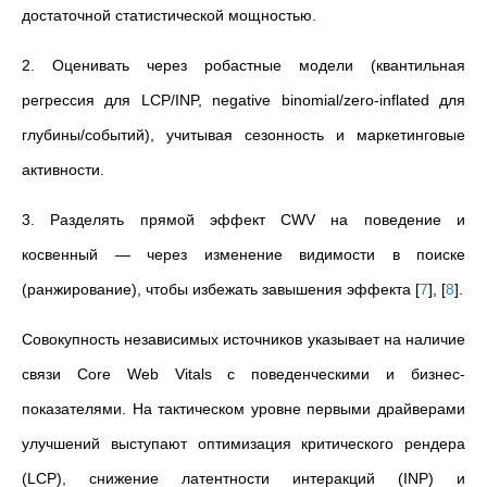
достаточной статистической мощностью.
2. Оценивать через робастные модели (квантильная
регрессия для LCP/INP, negative binomial/zero-inflated для
глубины/событий), учитывая сезонность и маркетинговые
активности.
3. Разделять прямой эффект CWV на поведение и
косвенный — через изменение видимости в поиске
(ранжирование), чтобы избежать завышения эффекта
[
7
]
,
[
8
]
.
Совокупность независимых источников указывает на наличие
связи Core Web Vitals с поведенческими и бизнес-
показателями. На тактическом уровне первыми драйверами
улучшений выступают оптимизация критического рендера
(LCP), снижение латентности интеракций (INP) и