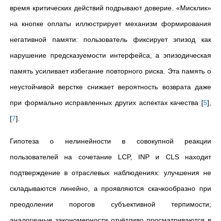
время критических действий подрывают доверие. «Мисклик»
на кнопке оплаты иллюстрирует механизм формирования
негативной памяти: пользователь фиксирует эпизод как
нарушение предсказуемости интерфейса, а эпизодическая
память усиливает избегание повторного риска. Эта память о
неустойчивой верстке снижает вероятность возврата даже
при формально исправленных других аспектах качества
[
5
]
,
[
7
]
.
Гипотеза о нелинейности в совокупной реакции
пользователей на сочетание LCP, INP и CLS находит
подтверждение в отраслевых наблюдениях: улучшения не
складываются линейно, а проявляются скачкообразно при
преодолении порогов субъективной терпимости;
аналогичные закономерности отчётливо просматриваются в