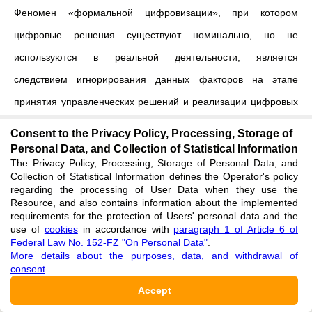
Феномен «формальной цифровизации», при котором
цифровые решения существуют номинально, но не
используются в реальной деятельности, является
следствием игнорирования данных факторов на этапе
принятия управленческих решений и реализации цифровых
инициатив.
Consent to the Privacy Policy, Processing, Storage of
Personal Data, and Collection of Statistical Information
На основании полученных результатов могут быть
The Privacy Policy, Processing, Storage of Personal Data, and
Collection of Statistical Information defines the Operator's policy
предложены следующие практические инструменты
regarding the processing of User Data when they use the
повышения успешности цифровых инициатив:
Resource, and also contains information about the implemented
requirements for the protection of Users' personal data and the
use of
cookies
in accordance with
paragraph 1 of Article 6 of
1. Проведение диагностики организационной зрелости до
Federal Law No. 152-FZ "On Personal Data"
.
запуска масштабных цифровых проектов с использованием
More details about the purposes, data, and withdrawal of
consent
.
анкетирования и экспертной оценки готовности
Accept
подразделений к изменениям.