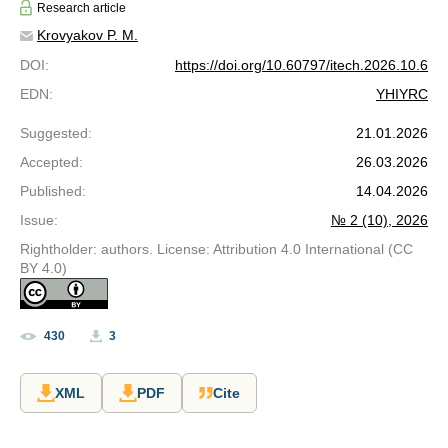
Research article
Krovyakov P. M.
DOI
:
https://doi.org/10.60797/itech.2026.10.6
EDN
:
YHIYRC
Suggested
:
21.01.2026
Accepted
:
26.03.2026
Published
:
14.04.2026
Issue
:
№ 2 (10), 2026
Rightholder: authors. License: Attribution 4.0 International (CC
BY 4.0)
430
3
XML
PDF
Cite