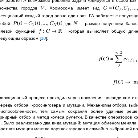
ри работе ГА возможное решение задачи кодируется в особи как
=
(
,
,
...
ножества городов
. Хромосома имеет вид
V
C
C
C
0
1
осещающий каждый город ровно один раз. ГА работает с популя
(
)
=
(
)
,
...
,
(
)
собей:
, где
— размер популяции. Качест
P
t
C
t
C
t
N
1
N
+
:
→
R
елевой функцией
, которая вычисляет общую длин
f
C
ледующим образом
[
10
]
:
−
2
n
∑
(
)
=
f
C
c
,
+
1
C
C
i
i
0
(
)
→
m
f
C
волюционный процесс проходил через поколения посредством ите
чередь отбора, кроссинговера и мутации. Механизмы отбора выб
риспособленности, тем самым сохраняя более удачные реше
урнирный отбор и метод колеса рулетки. В качестве операторов 
]
. Было реализовано два вида мутаций: мутация обменом меняла 
братная мутация меняла порядок городов в случайно выбранной п