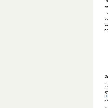
П
м
п
о
ц
с
Э
о
п
т
[
1
о