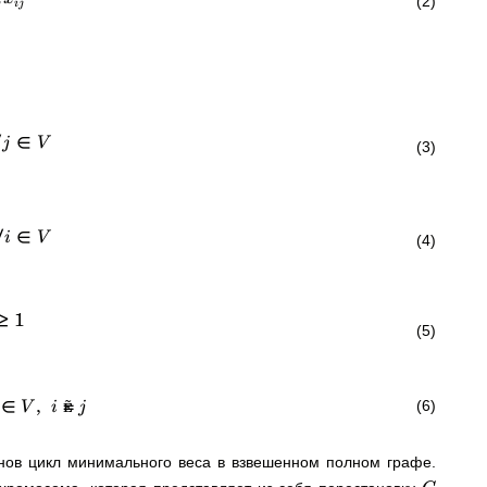
(2)
j
ij
∀
∈
j
V
(3)
∀
∈
i
V
(4)
≥
1
(5)
∈
,

=
(6)
V
i
j
нов цикл минимального веса в взвешенном полном графе.