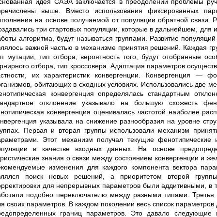
снованная идея САЭА заключается в преодолении проблемы руч
еречислены выше. Вместо использования фиксированных пар
ыполнения на основе получаемой от популяции обратной связи. 
оздавались три стартовых популяции, которые в дальнейшем, для 
аботы алгоритма, будут называться группами. Развитие популяций
влялось важной частью в механизме принятия решений. Каждая гр
ип мутации, тип отбора, вероятность того, будут отобранные о
урнирного отбора, тип кроссовера. Адаптация параметров осуществ
астности, их характеристик конвергенции. Конвергенция — ф
рганизмов, обитающих в сходных условиях. Использовались две ме
енотипическая конвергенция определялась стандартным отклон
тандартное отклонение указывало на большую схожесть фен
енотипическая конвергенция оценивалась частотой наиболее рас
онвергенция указывала на снижение разнообразия на уровне стр
руппах. Первая и вторая группы использовали механизм приня
араметрами. Этот механизм получал текущие фенотипические и
опуляции в качестве входных данных. На основе предопреде
вристические знания о связи между состоянием конвергенции и ж
екомендуемые изменения для каждого компонента вектора пара
влялся поиск новых решений, а приоритетом второй групп
орректировки для непрерывных параметров были аддитивными, в т
аботали подобно переключателю между разными типами. Третья 
ля своих параметров. В каждом поколении весь список параметров
редопределенных границ параметров. Это давало следующие 