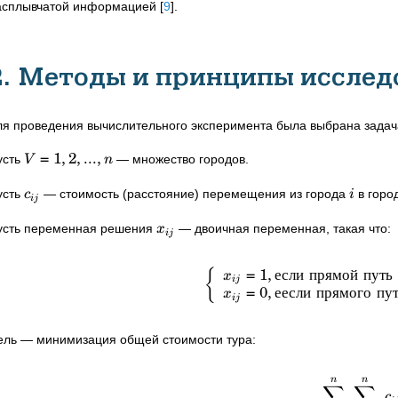
асплывчатой ​​информацией
[
9
]
.
2. Методы и принципы исслед
ля проведения вычислительного эксперимента была выбрана зада
=
1
,
2
,
...
,
усть
— множество городов.
V
n
усть
—
стоимость (расстояние) перемещения из города
в горо
c
i
ij
усть переменная решения
—
двоичная переменная, такая что:
x
ij
=
1
,
если
прямой
путь
{
x
ij
=
0
,
еесли
прямого
пу
x
ij
ель
—
минимизация общей стоимости тура:
n
n
∑
∑
c