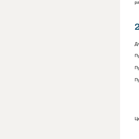
р
Д
П
П
П
Ц