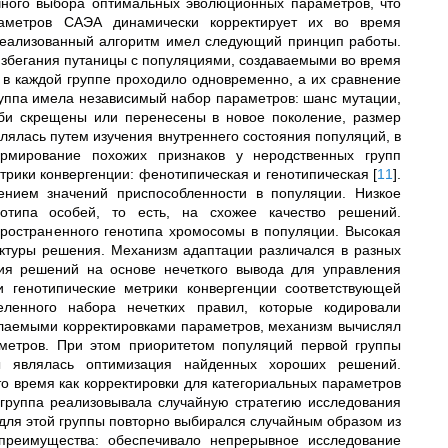
ного выбора оптимальных эволюционных параметров, что
аметров САЭА динамически корректирует их во время
Реализованный алгоритм имел следующий принцип работы.
избегания путаницы с популяциями, создаваемыми во время
 в каждой группе проходило одновременно, а их сравнение
уппа имела независимый набор параметров: шанс мутации,
соби скрещены или перенесены в новое поколение, размер
лялась путем изучения внутреннего состояния популяций, в
ормирование похожих признаков у неродственных групп
трики конвергенции: фенотипическая и генотипическая
[
11
]
.
ением значений приспособленности в популяции. Низкое
отипа особей, то есть, на схожее качество решений.
пространенного генотипа хромосомы в популяции. Высокая
уктуры решения. Механизм адаптации различался в разных
тия решений на основе нечеткого вывода для управления
 генотипические метрики конвергенции соответствующей
ленного набора нечетких правил, которые кодировали
елаемыми корректировками параметров, механизм вычислял
метров. При этом приоритетом популяций первой группы
ы являлась оптимизация найденных хороших решений.
о время как корректировки для категориальных параметров
группа реализовывала случайную стратегию исследования
 для этой группы повторно выбирался случайным образом из
преимущества: обеспечивало непрерывное исследование