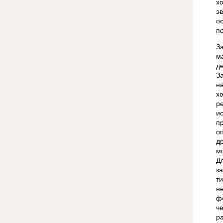
х
э
о
п
З
м
д
З
н
х
р
и
п
о
д
м
Д
з
т
н
ф
ч
р