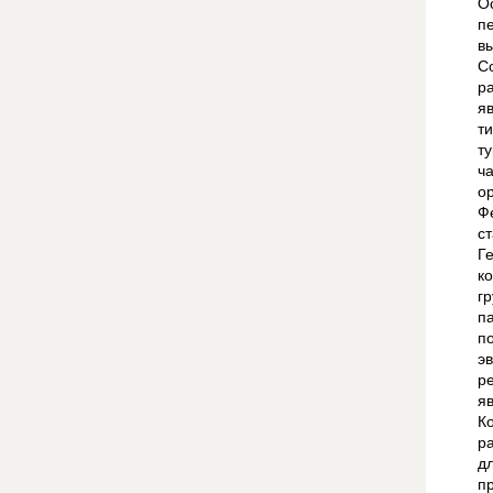
О
п
в
С
р
я
т
т
ч
о
Ф
с
Г
к
г
п
п
э
р
я
К
р
д
п