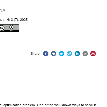
YLM
sue: № 3 (7), 2025
Share
:
l optimisation problem. One of the well-known ways to solve it