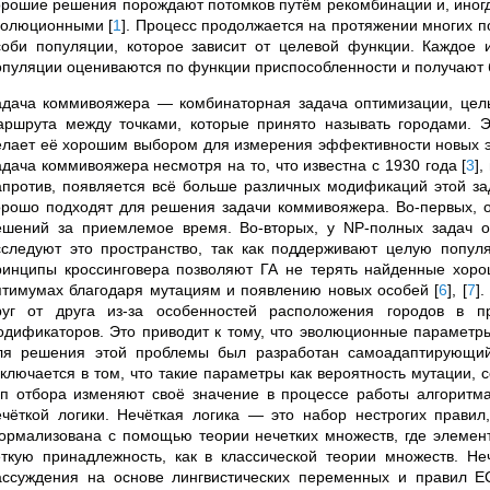
орошие решения порождают потомков путём рекомбинации и, иногда
волюционными
[
1
]
. Процесс продолжается на протяжении многих п
соби популяции, которое зависит от целевой функции. Каждое
опуляции оцениваются по функции приспособленности и получают 
адача коммивояжера — комбинаторная задача оптимизации, цел
аршрута между точками, которые принято называть городами. Э
елает её хорошим выбором для измерения эффективности новых э
адача коммивояжера несмотря на то, что известна с 1930 года
[
3
]
,
апротив, появляется всё больше различных модификаций этой з
орошо подходят для решения задачи коммивояжера. Во-первых, 
ешений за приемлемое время. Во-вторых, у NP-полных задач 
сследуют это пространство, так как поддерживают целую попу
ринципы кроссинговера позволяют ГА не терять найденные хоро
птимумах благодаря мутациям и появлению новых особей
[
6
]
,
[
7
]
.
руг от друга из-за особенностей расположения городов в пр
одификаторов. Это приводит к тому, что эволюционные параметры
ля решения этой проблемы был разработан самоадаптирующи
аключается в том, что такие параметры как вероятность мутации, 
ип отбора изменяют своё значение в процессе работы алгорит
ечёткой логики. Нечёткая логика — это набор нестрогих правил
ормализована с помощью теории нечетких множеств, где элемент
еткую принадлежность, как в классической теории множеств. Не
ассуждения на основе лингвистических переменных и правил Е