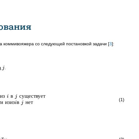
ования
ча коммивояжера со следующей постановкой задачи
[
3
]
:
д
.
j
из
в
существует
i
j
(1)
ти
изиз
в
нет
i
j
x