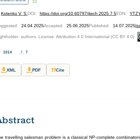
esearch article
Kotenko V. S.
DOI
:
https://doi.org/10.60797/itech.2025.7.5
EDN
:
YTZ
uggested
:
24.04.2025
Accepted
:
25.06.2025
Published
:
14.07.2025
Is
ghtholder: authors. License: Attribution 4.0 International (CC BY 4.0)
1014
7
XML
PDF
Cite
Abstract
e travelling salesman problem is a classical NP-complete combinatoria