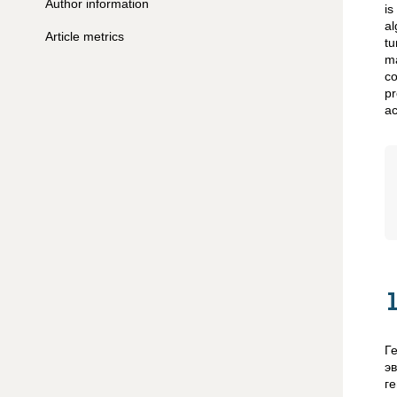
Author information
is
al
Article metrics
tu
ma
co
pr
ac
Г
э
г