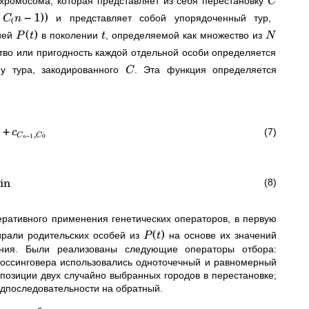
 хромосома, которая представляет из себя перестановку
C
,
−
1
))
и представляет собой упорядоченный тур,
C
n
(
(
)
цией
в поколении
, определяемой как множество из
P
t
t
N
во или пригодность каждой отдельной особи определяется
у тура, закодированного
. Эта функция определяется
C
+
(7)
c
,
−
1
0
C
C
n
in
(8)
ративного применения генетических операторов, в первую
(
)
ирали родительских особей из
на основе их значений
P
t
ния. Были реализованы следующие операторы отбора:
кроссинговера использовались одноточечный и равномерный
позиции двух случайно выбранных городов в перестановке;
одпоследовательности на обратный.