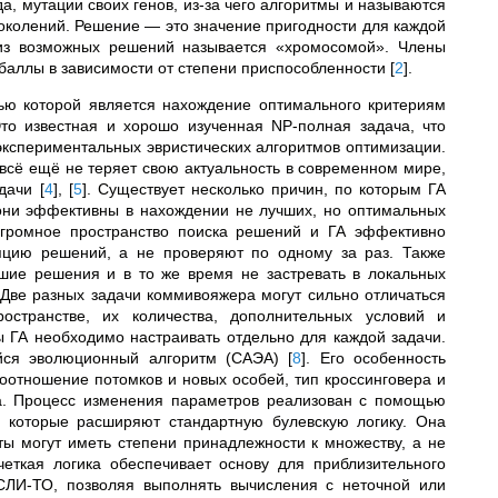
, мутации своих генов, из-за чего алгоритмы и называются
околений. Решение — это значение пригодности для каждой
 из возможных решений называется «хромосомой». Члены
баллы в зависимости от степени приспособленности
[
2
]
.
ью которой является нахождение оптимального критериям
то известная и хорошо изученная NP-полная задача, что
кспериментальных эвристических алгоритмов оптимизации.
 всё ещё не теряет свою актуальность в современном мире,
адачи
[
4
]
,
[
5
]
. Существует несколько причин, по которым ГА
они эффективны в нахождении не лучших, но оптимальных
огромное пространство поиска решений и ГА эффективно
ляцию решений, а не проверяют по одному за раз. Также
шие решения и в то же время не застревать в локальных
 Две разных задачи коммивояжера могут сильно отличаться
остранстве, их количества, дополнительных условий и
 ГА необходимо настраивать отдельно для каждой задачи.
йся эволюционный алгоритм (САЭА)
[
8
]
. Его особенность
соотношение потомков и новых особей, тип кроссинговера и
ма. Процесс изменения параметров реализован с помощью
, которые расширяют стандартную булевскую логику.
Она
ы могут иметь степени принадлежности к множеству, а не
четкая логика обеспечивает основу для приблизительного
СЛИ-ТО, позволяя выполнять вычисления с неточной или