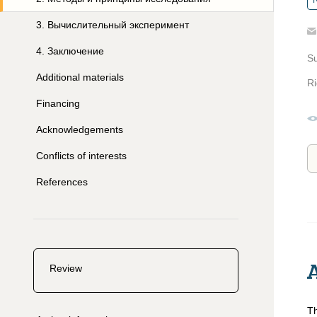
R
3
.
Вычислительный эксперимент
4
.
Заключение
S
Additional materials
Ri
Financing
Acknowledgements
Conflicts of interests
References
Review
Th