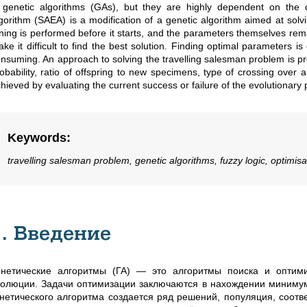
 genetic algorithms (GAs), but they are highly dependent on the c
gorithm (SAEA) is a modification of a genetic algorithm aimed at solv
ning is performed before it starts, and the parameters themselves re
ke it difficult to find the best solution. Finding optimal parameters is
nsuming. An approach to solving the travelling salesman problem is p
obability, ratio of offspring to new specimens, type of crossing over a
hieved by evaluating the current success or failure of the evolutionary 
Keywords
:
travelling salesman problem, genetic algorithms, fuzzy logic, optimisa
1. Введение
енетические алгоритмы (ГА) — это алгоритмы поиска и оптими
волюции. Задачи оптимизации заключаются в нахождении миниму
енетического алгоритма создается ряд решений, популяция, соот