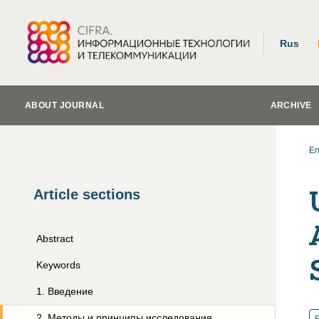
Rus
ABOUT JOURNAL
ARCHIVE
En
Article sections
Abstract
Keywords
1
.
Введение
2
.
Методы и принципы исследования